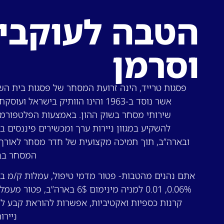
הטבה לעוקבי 
וסרמן
פסגות טרייד, הינה זרועת המסחר של פסגות בית הש
אשר נוסד ב-1963 והינו הוותיק בישראל ועו
שירותי מסחר בשוק ההון. באמצעות הפלטפורמה
להשקיע במגוון ניירות ערך ומכשירים פיננסים ב
ובארה”ב, תוך תמיכה מקצועית של חדר מסחר לאורך
המסחר בב
אתם נהנים מהטבות- פטור מדמי טיפול, עמלות ק/מ ב
0.06%, 0.01 למניה מינימום 6$ בארה”ב, פטו
קרנות כספיות ואקטיביות, אפשרות להוראת קבע ל
ניירו