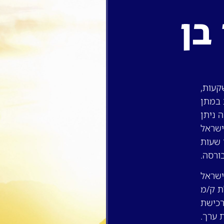
בן
קעות,
סקת במתן
 ניתן
ישראל
 שעות
ורסה.
ישראל
ר מעמלת ק/מ
רכישת
ת ערך.