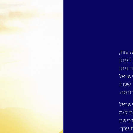
קעות,
סקת במתן
 ניתן
ישראל
 שעות
ורסה.
ישראל
ר מעמלת ק/מ
רכישת
ת ערך.