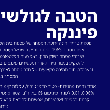
הטבה לגולשי
פיננקה
פסגות טרייד, הינה זרועת המסחר של פסגות בית הש
אשר נוסד ב-1963 והינו הוותיק בישראל ועו
שירותי מסחר בשוק ההון. באמצעות הפלטפורמה
להשקיע במגוון ניירות ערך ומכשירים פיננסים ב
ובארה”ב, תוך תמיכה מקצועית של חדר מסחר לאורך
המסחר בב
אתם נהנים מהטבות- פטור מדמי טיפול, עמלות ק/מ ב
0.06%, 0.01 למניה מינימום 6$ בארה”ב, פטו
קרנות כספיות ואקטיביות, אפשרות להוראת קבע ל
ניירו