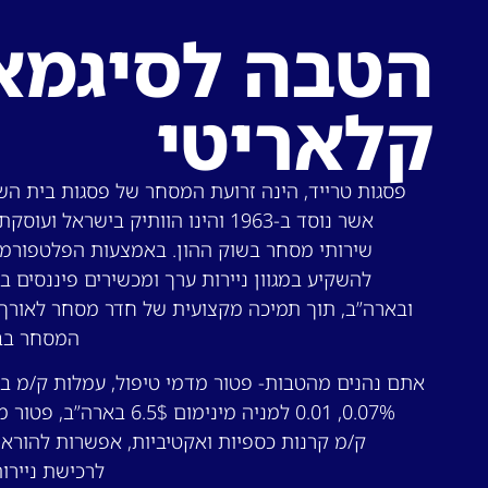
הטבה לסיגמא
קלאריטי
פסגות טרייד, הינה זרועת המסחר של פסגות בית הש
אשר נוסד ב-1963 והינו הוותיק בישראל ועו
שירותי מסחר בשוק ההון. באמצעות הפלטפורמה
להשקיע במגוון ניירות ערך ומכשירים פיננסים ב
ובארה”ב, תוך תמיכה מקצועית של חדר מסחר לאורך
המסחר בב
אתם נהנים מהטבות- פטור מדמי טיפול, עמלות ק/מ ב
0.07%, 0.01 למניה מינימום 6.5$ בארה”
ק/מ קרנות כספיות ואקטיביות, אפשרות להורא
לרכישת ניירות