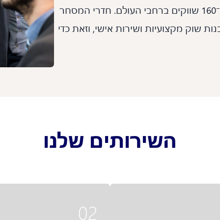
במניות, אג"ח, נגזרים ועוד – בלמעלה מ־160 שווקים ברחבי העולם. חדרי המסחר
ת שוק מקצועיות ושירות אישי, וזאת כדי
השירותים שלנו
02