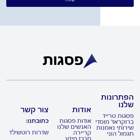
תרונות
נו
אודות
צור קשר
גות טרייד
אודות פסגות
כתובתנו:
קראז' מוסדי
האנשים שלנו
רותי נאמנות
שדרות רוטשילד
קריירה
ול הוני
מרכז מידע