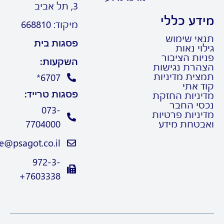
3, תל אביב
דע כללי
מיקוד: 668810
אי שימוש
פסגות בית
וי נאות
ות הציבור
השקעות:
הרת נגישות
צית מדיניות
6707*
ד אתי
פסגות טרייד:
יניות החזקת
סי החבר
073-
ניות פרטיות
בטחת מידע
7704000
Trade@psagot.co.il
972-3-
7603338+