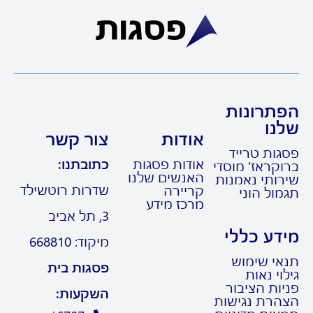
תרונות
נו
אודות
צור קשר
גות טרייד
אודות פסגות
כתובתנו:
קראז' מוסדי
האנשים שלנו
רותי נאמנות
שדרות רוטשילד
קריירה
ול הוני
מרכז מידע
3, תל אביב
דע כללי
מיקוד: 668810
אי שימוש
פסגות בית
וי נאות
ות הציבור
השקעות:
הרת נגישות