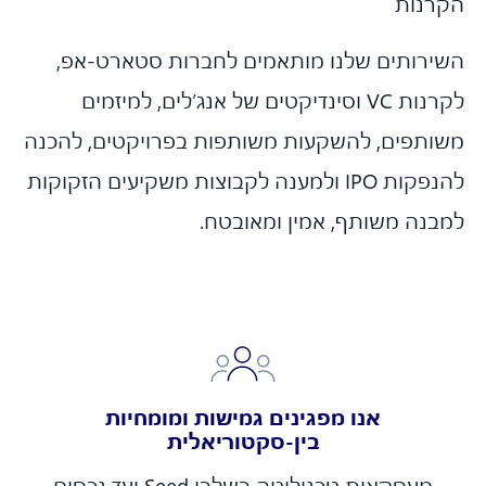
רנות
ירותים שלנו מותאמים לחברות סטארט-אפ,
לקרנות VC וסינדיקטים של אנג’לים, למיזמים
ותפים, להשקעות משותפות בפרויקטים, להכנה
להנפקות IPO ולמענה לקבוצות משקיעים הזקוקות
בנה משותף, אמין ומאובטח.
אנו מפגינים גמישות ומומחיות
בין-סקטוריאלית
מעסקאות טכנולוגיה בשלבי Seed ועד נכסים